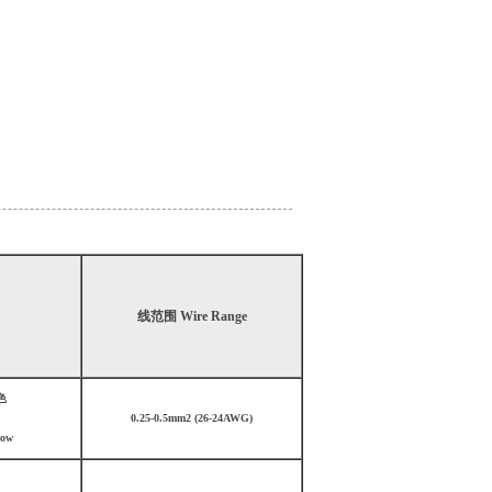
线范围 Wire Range
色
0.25-0.5mm2 (26-24AWG)
low