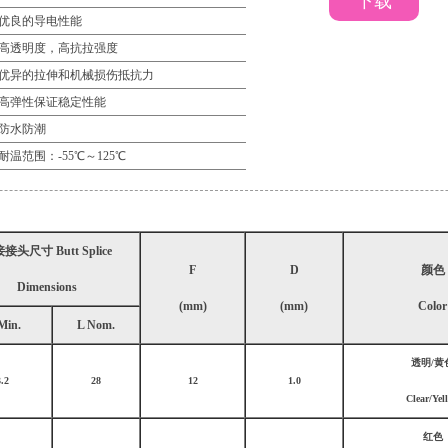
下载
优良的导电性能
高透明度，高抗拉强度
优异的拉伸和机械损伤抵抗力
高弹性保证稳定性能
防水防潮
耐温范围：-55℃～125℃
接头尺寸 Butt Splice
F
D
颜色
Dimensions
(mm)
(mm)
Color
Min.
L Nom.
透明/黄
3.2
28
12
1.0
Clear/Yel
红色