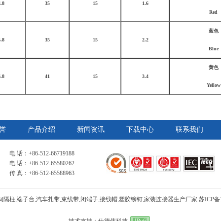
4.8
35
15
1.6
Red
蓝色
5.8
35
15
2.2
Blue
黄色
6.8
41
15
3.4
Yellow
誉
产品介绍
新闻资讯
下载中心
联系我们
电 话：+86-512-66719188
电 话：+86-512-65580262
传 真：+86-512-65588963
隔柱,端子台,汽车扎带,束线带,闭端子,接线帽,塑胶铆钉,家装连接器生产厂家
苏ICP备1